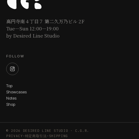
高円寺南４丁目７ 第二久万乃ビル 2F
Tue—Sun 12:00—19:00
by Desired Line Studio
FOLLOW
Top
Showcases
Notes
Shop
© 2026 DESIRED LINE STUDIO · C.G.R.
PRIVACY
·
特定商取引法
·
SHIPPING