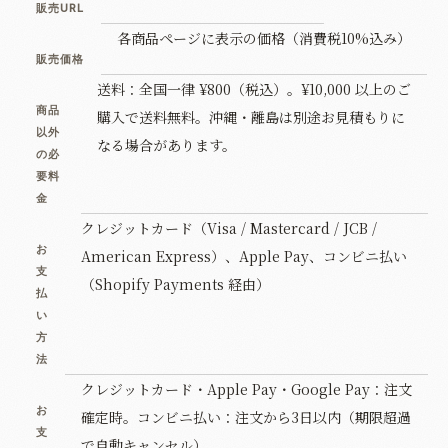
販売URL
各商品ページに表示の価格（消費税10%込み）
販売価格
送料：全国一律 ¥800（税込）。¥10,000 以上のご
商品
購入で送料無料。沖縄・離島は別途お見積もりに
以外
なる場合があります。
の必
要料
金
クレジットカード（Visa / Mastercard / JCB /
お
American Express）、Apple Pay、コンビニ払い
支
（Shopify Payments 経由）
払
い
方
法
クレジットカード・Apple Pay・Google Pay：注文
お
確定時。コンビニ払い：注文から3日以内（期限超過
支
で自動キャンセル）。