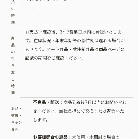
払
い
時
期
お支払い確認後、3〜7営業日以内に発送いたしま
商
す。在庫状況・年末年始等の繁忙期は遅れる場合が
品
あります。アート作品・受注制作品は商品ページに
の
記載の期間をご確認ください。
引
き
渡
し
時
期
不良品・誤送：
商品到着後7日以内にお問い合わ
返品・
せください。当社負担にて交換または返金いた
交換・
します。
キャン
セル
お客様都合の返品：
未使用・未開封の場合の